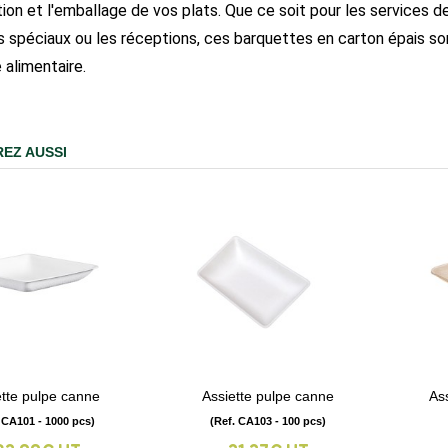
ion et l'emballage de vos plats. Que ce soit pour les services de
spéciaux ou les réceptions, ces barquettes en carton épais sont
 alimentaire.
EZ AUSSI
ette pulpe canne
Assiette pulpe canne
As
visibility
visibility
 CA101 - 1000 pcs)
(Ref. CA103 - 100 pcs)