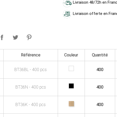
Livraison 48/72h en Fran
Livraison offerte en Fran
Référence
Couleur
Quantité
BT36BL - 400 pcs
400
BT36N - 400 pcs
400
BT36K - 400 pcs
400