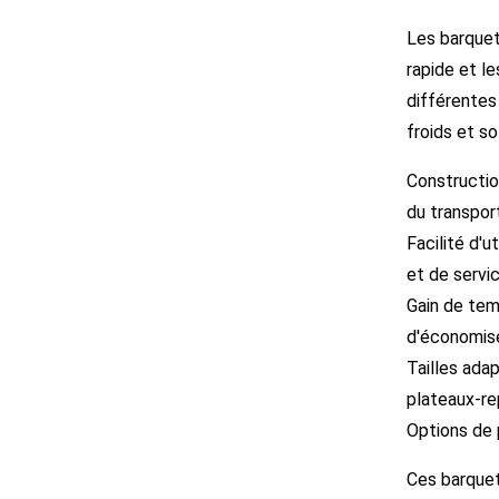
Les barquet
rapide et l
différentes 
froids et so
Construction
du transpor
Facilité d'u
et de servi
Gain de tem
d'économise
Tailles adap
plateaux-r
Options de p
Ces barquet