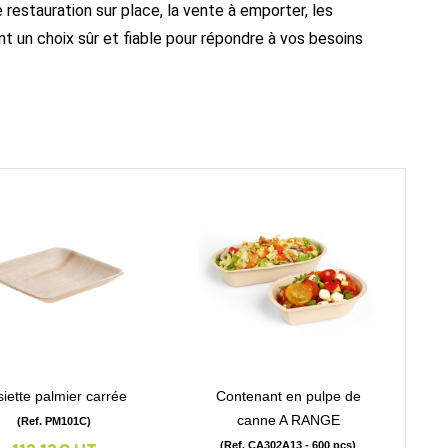
 restauration sur place, la vente à emporter, les
 un choix sûr et fiable pour répondre à vos besoins
siette palmier carrée
Contenant en pulpe de
visibility
visibility
canne A RANGE
(Ref. PM101C)
(Ref. CA302A13 - 600 pcs)