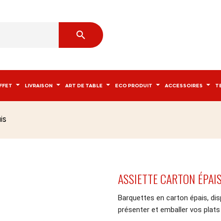

FFET
LIVRAISON
ART DE TABLE
ECO PRODUIT
ACCESSOIRES
T
is
ASSIETTE CARTON ÉPAI
Barquettes en carton épais, disp
présenter et emballer vos plats