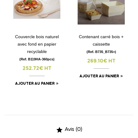
Couvercle bois naturel
Contenant carré bois +
avec fond en papier
caissette
recyclable
(Ref. B735_B735+)
(Ref. B119HA-360pcs)
269.10€ HT
252.72€ HT
AJOUTER AU PANIER
AJOUTER AU PANIER

Avis (0)