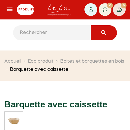
0
0
PRODUITS

Accueil
Eco produit
Boites et barquettes en bois
Barquette avec caissette
Barquette avec caissette