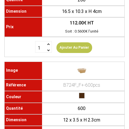
16.5 x 10.3 x H 4cm
112.00€ HT
Soit : 0.5600€ l'unité
Ajouter Au Panier
B724F_F+-600pcs
600
12 x 3.5 x H 2.3cm