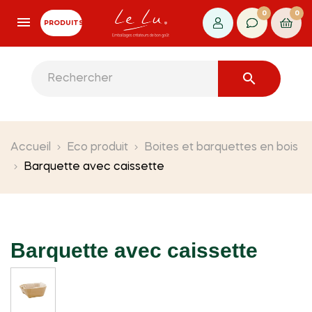
0
0
PRODUITS

Accueil
Eco produit
Boites et barquettes en bois
Barquette avec caissette
Barquette avec caissette