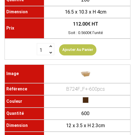
16.5 x 10.3 x H 4cm
112.00€ HT
Soit : 0.5600€ l'unité
Ajouter Au Panier
B724F_F+-600pcs
600
12 x 3.5 x H 2.3cm