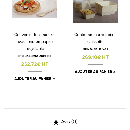
Couvercle bois naturel
Contenant carré bois +
avec fond en papier
caissette
recyclable
(Ref. B735_B735+)
(Ref. B119HA-360pcs)
269.10€ HT
252.72€ HT
AJOUTER AU PANIER
AJOUTER AU PANIER

Avis (0)