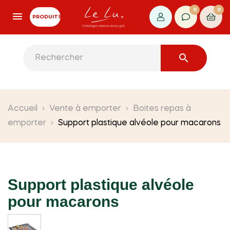
0
0
PRODUITS

Accueil
Vente à emporter
Boites repas à
emporter
Support plastique alvéole pour macarons
Support plastique alvéole
pour macarons