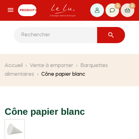
0
0
PRODUITS

Accueil
Vente à emporter
Barquettes
alimentaires
Cône papier blanc
Cône papier blanc