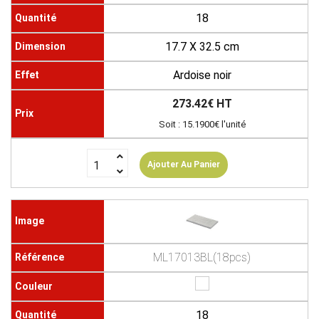
18
17.7 X 32.5 cm
Ardoise noir
273.42€ HT
Soit : 15.1900€ l'unité
Ajouter Au Panier
ML17013BL(18pcs)
18