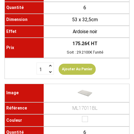
6
53 x 32,5cm
Ardoise noir
175.26€ HT
Soit : 29.2100€ l'unité
Ajouter Au Panier
ML17011BL
6