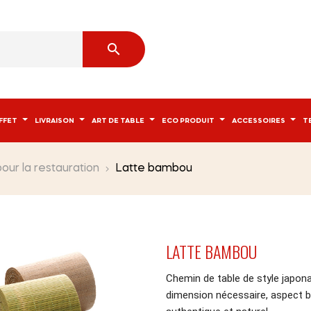

FFET
LIVRAISON
ART DE TABLE
ECO PRODUIT
ACCESSOIRES
T
our la restauration
Latte bambou
LATTE BAMBOU
Chemin de table de style japona
dimension nécessaire, aspect b