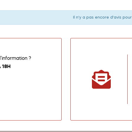
Il n'y a pas encore d'avis pour
information ?
 18H