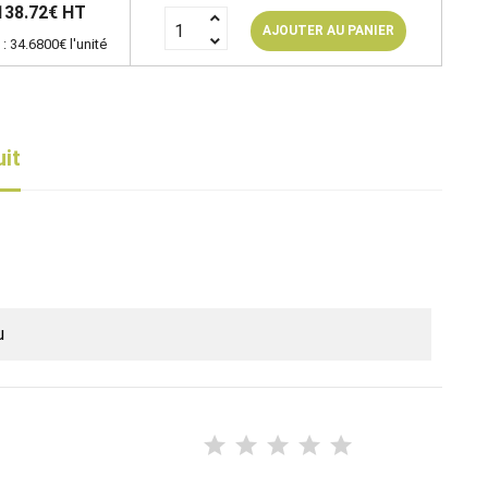
138.72€ HT
AJOUTER AU PANIER
 : 34.6800€ l'unité
uit
u