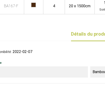
BA167-F
4
20 x 1500cm
Soit
Détails du prod
2022-02-07
nibilité:
ue
Bambo