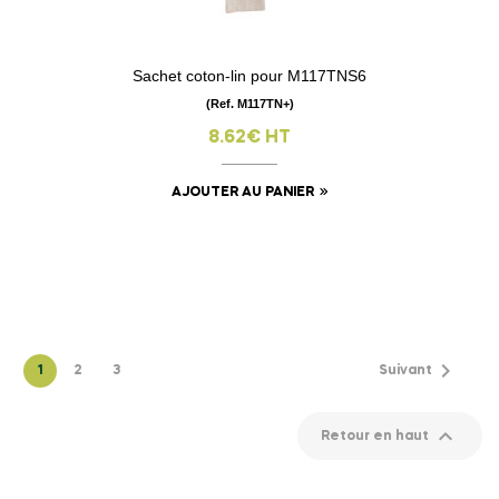
Sachet coton-lin pour M117TNS6
(Ref. M117TN+)
8.62€ HT
AJOUTER AU PANIER
Affichage 1-24 de 56 article(s)

1
2
3
Suivant

Retour en haut