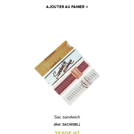
AJOUTER AU PANIER
Sac sandwich
(Ref. SAC003BL)
39.60€ HT