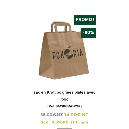
PROMO !
-60%
sac en Kraft poignées plates avec
logo
(Ref. SAC865552-POK)
14.00€ HT
35.00€ HT
Soit : 0.0560€ HT l'unité